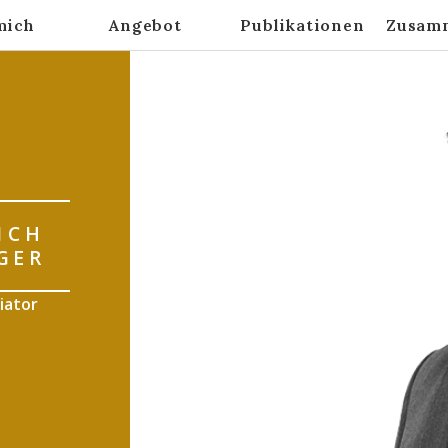
mich
Angebot
Publikationen
Zusam
ICH
GER
iator